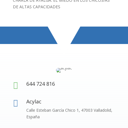
CHARLA DE AYALGA: EL MIEDO EN LOS CHICOS/AS
DE ALTAS CAPACIDADES
644 724 816

Acylac

Calle Esteban García Chico 1, 47003 Valladolid,
España