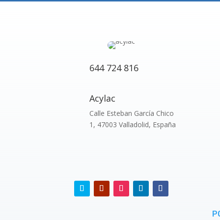
644 724 816
Acylac
Calle Esteban García Chico
1, 47003 Valladolid, España
P