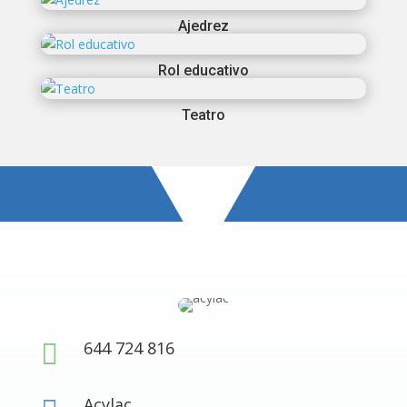
Ajedrez
Rol educativo
Teatro
644 724 816

Acylac