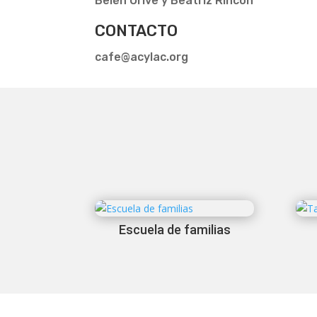
Belén Orive y Beatriz Rincón
CONTACTO
cafe@acylac.org
Escuela de familias