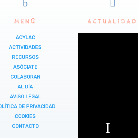
b

MENÚ
ACTUALIDAD
ACYLAC
ACTIVIDADES
RECURSOS
ASÓCIATE
COLABORAN
AL DÍA
AVISO LEGAL
OLÍTICA DE PRIVACIDAD
COOKIES
CONTACTO