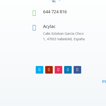
644 724 816

Acylac

Calle Esteban García Chico
1, 47003 Valladolid, España
P