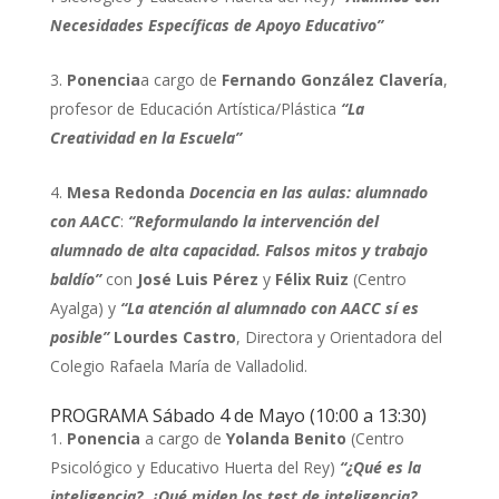
Necesidades Específicas de Apoyo Educativo”
Ponencia
a cargo de
Fernando González Clavería
,
profesor de Educación Artística/Plástica
“La
Creatividad en la Escuela”
Mesa Redonda
Docencia en las aulas: alumnado
con AACC
:
“Reformulando la intervención del
alumnado de alta capacidad. Falsos mitos y trabajo
baldío”
con
José Luis Pérez
y
Félix Ruiz
(Centro
Ayalga) y
“La atención al alumnado con AACC sí es
posible”
Lourdes Castro
, Directora y Orientadora del
Colegio Rafaela María de Valladolid.
PROGRAMA Sábado 4 de Mayo (10:00 a 13:30)
Ponencia
a cargo de
Yolanda Benito
(Centro
Psicológico y Educativo Huerta del Rey)
“¿Qué es la
inteligencia?, ¿Qué miden los test de inteligencia?