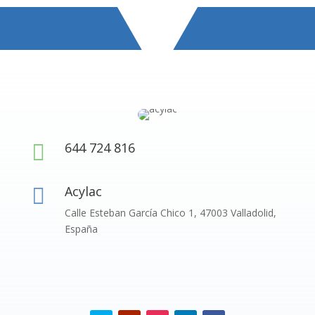
644 724 816

Acylac

Calle Esteban García Chico 1, 47003 Valladolid,
España